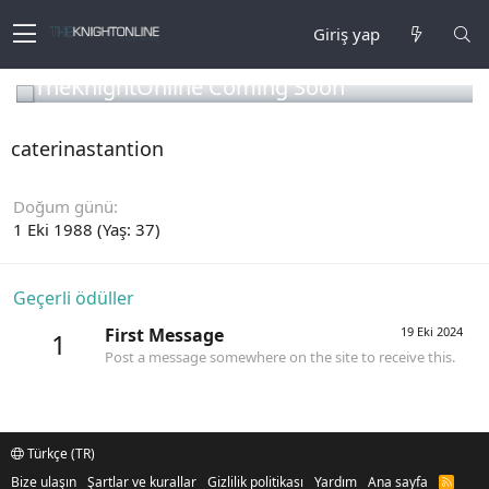
Giriş yap
TheKnightOnline Coming Soon
caterinastantion
Doğum günü
1 Eki 1988 (Yaş: 37)
Geçerli ödüller
First Message
19 Eki 2024
1
Post a message somewhere on the site to receive this.
Türkçe (TR)
Bize ulaşın
Şartlar ve kurallar
Gizlilik politikası
Yardım
Ana sayfa
R