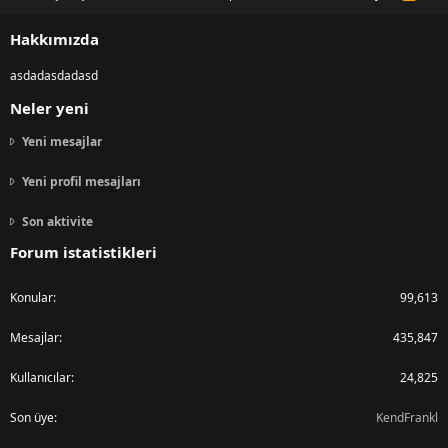
S
S
Hakkımızda
asdadasdadasd
Neler yeni
Yeni mesajlar
Yeni profil mesajları
Son aktivite
Forum istatistikleri
Konular
99,613
Mesajlar
435,847
Kullanıcılar
24,825
Son üye
KendFrankl