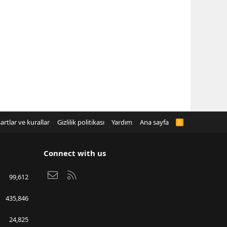
artlar ve kurallar
Gizlilik politikası
Yardım
Ana sayfa
R
S
S
Connect with us
Bize ulaşın
RSS
99,612
435,846
24,825