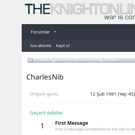
Forumlar
Son aktivite
Kayıt ol
TheKnightOnline Coming Soon
CharlesNib
Doğum günü
12 Şub 1981 (Yaş: 45
Geçerli ödüller
First Message
1
Post a message somewhere on the site to rec