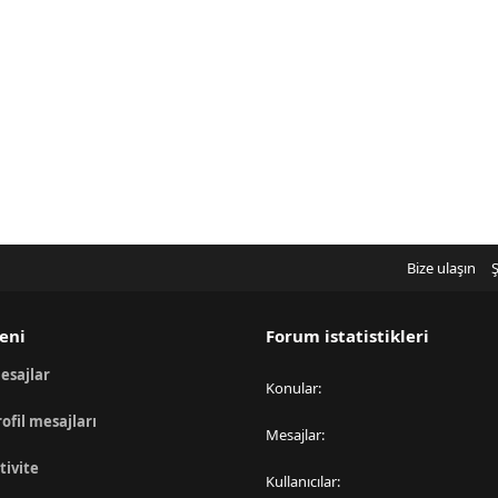
Bize ulaşın
Ş
eni
Forum istatistikleri
esajlar
Konular
rofil mesajları
Mesajlar
tivite
Kullanıcılar