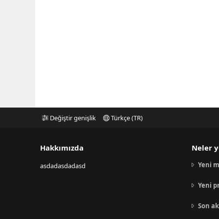
Değiştir genişlik
Türkçe (TR)
Hakkımızda
Neler y
Yeni m
asdadasdadasd
Yeni p
Son ak