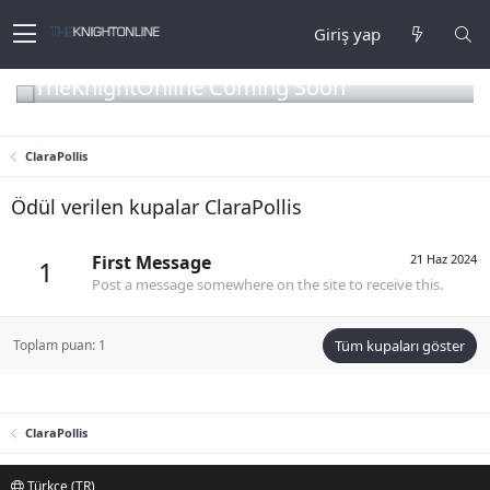
Giriş yap
TheKnightOnline Coming Soon
ClaraPollis
Ödül verilen kupalar ClaraPollis
First Message
21 Haz 2024
1
Post a message somewhere on the site to receive this.
Toplam puan: 1
Tüm kupaları göster
ClaraPollis
Türkçe (TR)