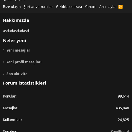
Bize ulaşın
Şartlar ve kurallar
Gizlilik politikası
Yardım
Ana sayfa
R
S
S
Hakkımızda
asdadasdadasd
Neler yeni
Yeni mesajlar
Yeni profil mesajları
Son aktivite
Forum istatistikleri
Konular
99,614
Mesajlar
435,848
Kullanıcılar
24,825
Son üye
KendFrankl