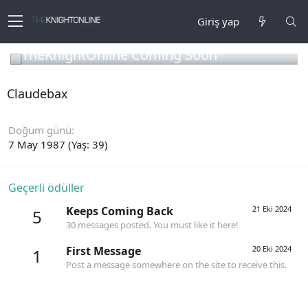
Giriş yap
TheKnightOnline Coming Soon
Claudebax
Doğum günü
7 May 1987 (Yaş: 39)
Geçerli ödüller
Keeps Coming Back
21 Eki 2024
5
30 messages posted. You must like it here!
First Message
20 Eki 2024
1
Post a message somewhere on the site to receive this.