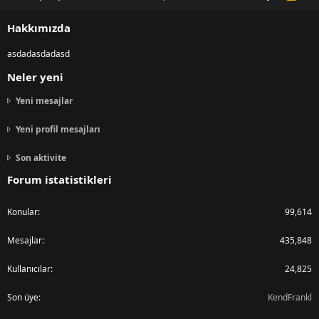
S
S
Hakkımızda
asdadasdadasd
Neler yeni
Yeni mesajlar
Yeni profil mesajları
Son aktivite
Forum istatistikleri
Konular
99,614
Mesajlar
435,848
Kullanıcılar
24,825
Son üye
KendFrankl