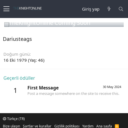
Giriş yap
TheKnightOnline Coming Soon
Dariusteags
Doğum günü
16 Eki 1979 (Yaş: 46)
Geçerli ödüller
First Message
30 May 2024
1
Post a message somewhere on the site to receive this.
Türkçe (TR)
Bize ulaşın
Şartlar ve kurallar
Gizlilik politikası
Yardım
Ana sayfa
R