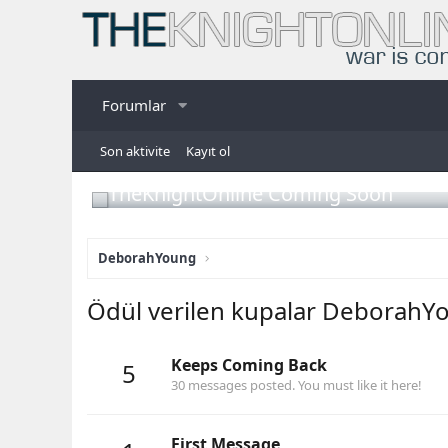
Forumlar
Son aktivite
Kayıt ol
TheKnightOnline Coming Soon
DeborahYoung
Ödül verilen kupalar DeborahY
Keeps Coming Back
5
30 messages posted. You must like it here!
First Message