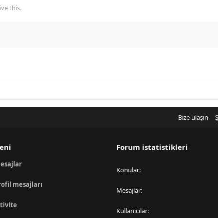
ve this.
Bize ulaşın
Ş
eni
Forum istatistikleri
esajlar
Konular
rofil mesajları
Mesajlar
tivite
Kullanıcılar