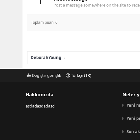
1
Post a message somewhere on the site to recei
Toplam puan: 6
DeborahYoung
Değiştir genişlik
Türkçe (TR)
Hakkımızda
Neler y
Yeni m
asdadasdadasd
Yeni p
Son ak