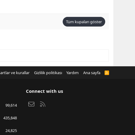
Tüm kupaları göster
artlar ve kurallar
Gizlilik politikası
Yardım
Ana sayfa
R
S
S
Connect with us
Bize ulaşın
RSS
99,614
435,848
24,825