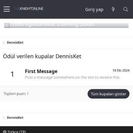
Giriş yap
TheKnightOnline Coming Soon
DennisKet
Ödül verilen kupalar DennisKet
First Message
18 Eki 2024
1
Post a message somewhere on the site to receive this.
Toplam puan: 1
Tüm kupaları göster
DennisKet
Türkçe (TR)