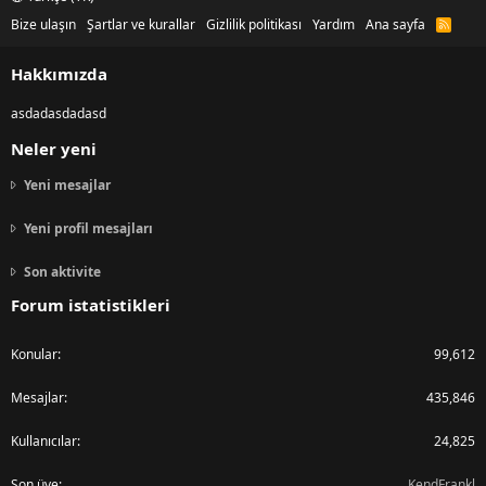
Bize ulaşın
Şartlar ve kurallar
Gizlilik politikası
Yardım
Ana sayfa
R
S
S
Hakkımızda
asdadasdadasd
Neler yeni
Yeni mesajlar
Yeni profil mesajları
Son aktivite
Forum istatistikleri
Konular
99,612
Mesajlar
435,846
Kullanıcılar
24,825
Son üye
KendFrankl