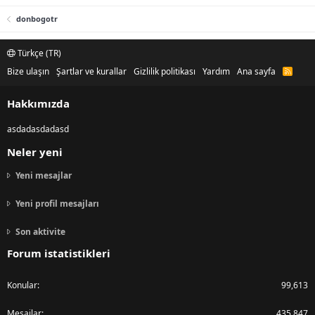
donbogotr
Türkçe (TR)
Bize ulaşın
Şartlar ve kurallar
Gizlilik politikası
Yardım
Ana sayfa
R
S
S
Hakkımızda
asdadasdadasd
Neler yeni
Yeni mesajlar
Yeni profil mesajları
Son aktivite
Forum istatistikleri
Konular
99,613
Mesajlar
435,847