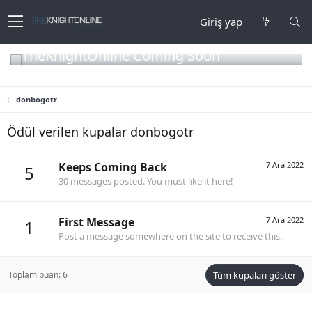
Giriş yap
TheKnightOnline Coming Soon
donbogotr
Ödül verilen kupalar donbogotr
Keeps Coming Back
7 Ara 2022
5
30 messages posted. You must like it here!
First Message
7 Ara 2022
1
Post a message somewhere on the site to receive this.
Toplam puan: 6
Tüm kupaları göster