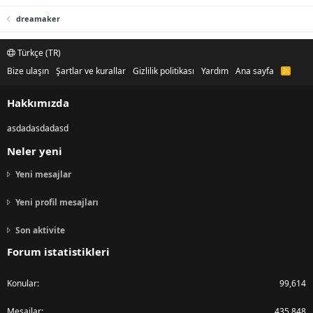
dreamaker
Türkçe (TR)
Bize ulaşın
Şartlar ve kurallar
Gizlilik politikası
Yardım
Ana sayfa
R
S
S
Hakkımızda
asdadasdadasd
Neler yeni
Yeni mesajlar
Yeni profil mesajları
Son aktivite
Forum istatistikleri
Konular
99,614
Mesajlar
435,848