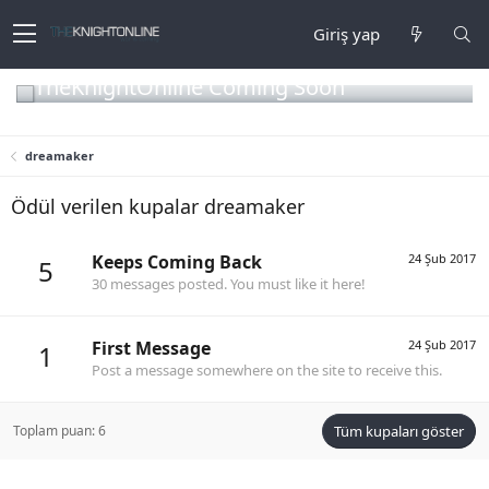
Giriş yap
TheKnightOnline Coming Soon
dreamaker
Ödül verilen kupalar dreamaker
Keeps Coming Back
24 Şub 2017
5
30 messages posted. You must like it here!
First Message
24 Şub 2017
1
Post a message somewhere on the site to receive this.
Toplam puan: 6
Tüm kupaları göster