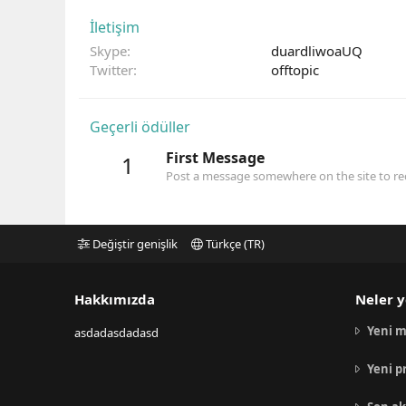
İletişim
Skype
duardliwoaUQ
Twitter
offtopic
Geçerli ödüller
First Message
1
Post a message somewhere on the site to rec
Değiştir genişlik
Türkçe (TR)
Hakkımızda
Neler y
Yeni m
asdadasdadasd
Yeni p