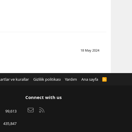
18 May 2024
artlar ve kurallar
Gizlilik politikası
Yardım
Ana sayfa
R
S
S
Connect with us
Bize ulaşın
RSS
99,613
435,847