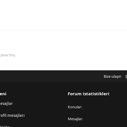
eive this.
Bize ulaşın
Ş
eni
Forum istatistikleri
esajlar
Konular
rofil mesajları
Mesajlar