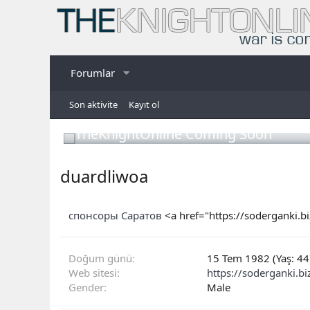
Forumlar
Son aktivite
Kayıt ol
TheKnightOnline Coming Soon
duardliwoa
спонсоры Саратов
<a href="https://soderganki
Doğum günü
15 Tem 1982 (Yaş: 44
Web sitesi
https://soderganki.bi
Gender
Male