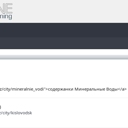
.biz/city/mineralnie_vodi">содержанки Минеральные Воды</a>
)
z/city/kislovodsk