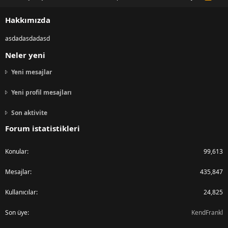
S
S
Hakkımızda
asdadasdadasd
Neler yeni
Yeni mesajlar
Yeni profil mesajları
Son aktivite
Forum istatistikleri
Konular
99,613
Mesajlar
435,847
Kullanıcılar
24,825
Son üye
KendFrankl