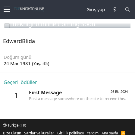
Giriş yap
TheKnightOnline Coming Soon
EdwardBlida
Doğum günü
24 Mar 1981 (Yaş: 45)
Geçerli ödüller
First Message
26 Eki 2024
1
Post a message somewhere on the site to receive this.
Türkçe (TR)
Bize ulaşın
Şartlar ve kurallar
Gizlilik politikası
Yardım
Ana sayfa
R