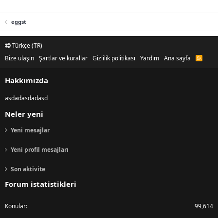
eggst
Türkçe (TR)
Bize ulaşın
Şartlar ve kurallar
Gizlilik politikası
Yardım
Ana sayfa
R
S
S
Hakkımızda
asdadasdadasd
Neler yeni
Yeni mesajlar
Yeni profil mesajları
Son aktivite
Forum istatistikleri
Konular
99,614