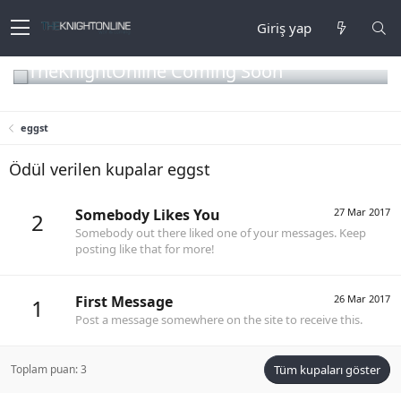
Giriş yap
TheKnightOnline Coming Soon
eggst
Ödül verilen kupalar eggst
Somebody Likes You
27 Mar 2017
2
Somebody out there liked one of your messages. Keep
posting like that for more!
First Message
26 Mar 2017
1
Post a message somewhere on the site to receive this.
Toplam puan: 3
Tüm kupaları göster