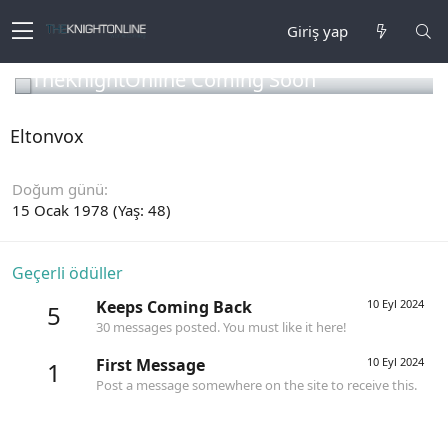
Giriş yap
TheKnightOnline Coming Soon
Eltonvox
Doğum günü
15 Ocak 1978 (Yaş: 48)
Geçerli ödüller
Keeps Coming Back
10 Eyl 2024
5
30 messages posted. You must like it here!
First Message
10 Eyl 2024
1
Post a message somewhere on the site to receive this.