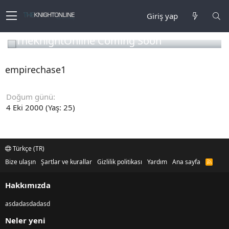
Giriş yap
TheKnightOnline Coming Soon
empirechase1
Doğum günü
4 Eki 2000 (Yaş: 25)
Türkçe (TR)
Bize ulaşın
Şartlar ve kurallar
Gizlilik politikası
Yardım
Ana sayfa
R
S
S
Hakkımızda
asdadasdadasd
Neler yeni