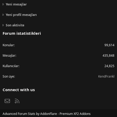
Yeni mesajlar
Yeni profil mesajları
Son aktivite
Forum istatistikleri
Konular
99,614
Mesajlar
435,848
Kullanıcılar
24,825
Son üye
KendFrankl
Connect with us
Bize ulaşın
RSS
Advanced Forum Stats by
AddonFlare - Premium XF2 Addons