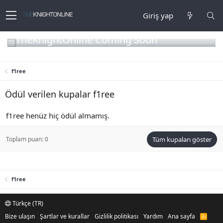
Giriş yap
TheKnightOnline Coming Soon
f1ree
Ödül verilen kupalar f1ree
f1ree henüz hiç ödül almamış.
Toplam puan: 0
Tüm kupaları göster
f1ree
Türkçe (TR)
Bize ulaşın
Şartlar ve kurallar
Gizlilik politikası
Yardım
Ana sayfa
R
S