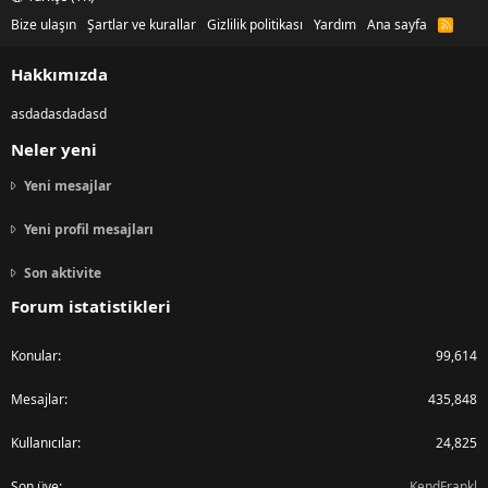
Bize ulaşın
Şartlar ve kurallar
Gizlilik politikası
Yardım
Ana sayfa
R
S
S
Hakkımızda
asdadasdadasd
Neler yeni
Yeni mesajlar
Yeni profil mesajları
Son aktivite
Forum istatistikleri
Konular
99,614
Mesajlar
435,848
Kullanıcılar
24,825
Son üye
KendFrankl