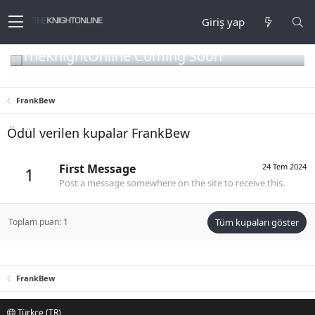
Giriş yap
TheKnightOnline Coming Soon
FrankBew
Ödül verilen kupalar FrankBew
First Message
24 Tem 2024
1
Post a message somewhere on the site to receive this.
Toplam puan: 1
Tüm kupaları göster
FrankBew
Türkçe (TR)