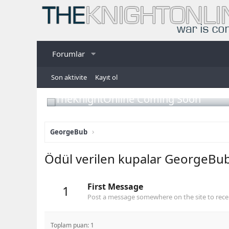
Forumlar
Son aktivite
Kayıt ol
TheKnightOnline Coming Soon
GeorgeBub
Ödül verilen kupalar GeorgeBu
First Message
1
Post a message somewhere on the site to recei
Toplam puan: 1