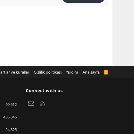
artlar ve kurallar
Gizlilik politikası
Yardım
Ana sayfa
R
S
S
Connect with us
Bize ulaşın
RSS
99,612
435,846
24,825