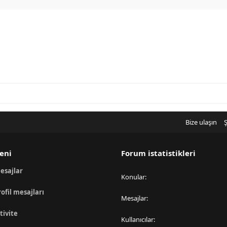
Bize ulaşın
Ş
eni
Forum istatistikleri
esajlar
Konular
rofil mesajları
Mesajlar
tivite
Kullanıcılar