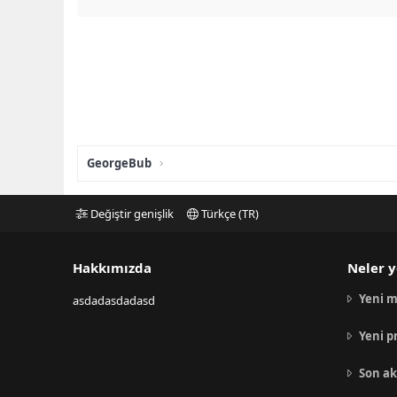
GeorgeBub
Değiştir genişlik
Türkçe (TR)
Hakkımızda
Neler y
Yeni m
asdadasdadasd
Yeni p
Son ak