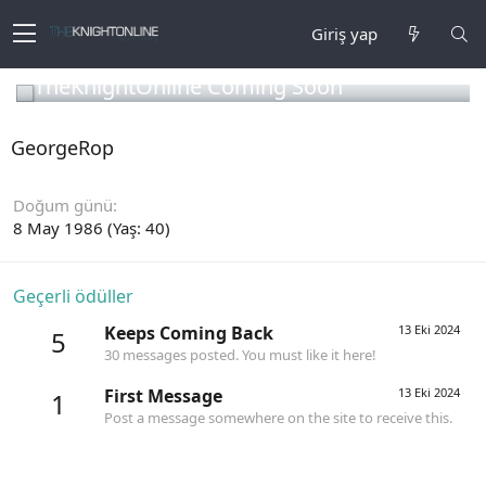
Giriş yap
TheKnightOnline Coming Soon
GeorgeRop
Doğum günü
8 May 1986 (Yaş: 40)
Geçerli ödüller
Keeps Coming Back
13 Eki 2024
5
30 messages posted. You must like it here!
First Message
13 Eki 2024
1
Post a message somewhere on the site to receive this.