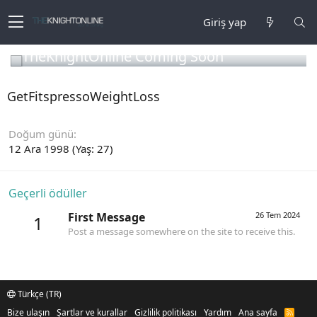
Giriş yap
TheKnightOnline Coming Soon
GetFitspressoWeightLoss
Doğum günü
12 Ara 1998 (Yaş: 27)
Geçerli ödüller
First Message
26 Tem 2024
1
Post a message somewhere on the site to receive this.
Türkçe (TR)
Bize ulaşın
Şartlar ve kurallar
Gizlilik politikası
Yardım
Ana sayfa
R