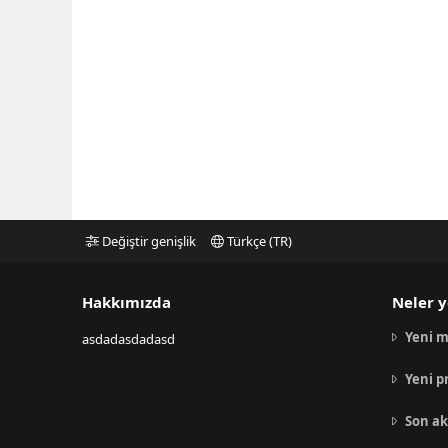
Değiştir genişlik
Türkçe (TR)
Hakkımızda
Neler y
Yeni m
asdadasdadasd
Yeni p
Son ak