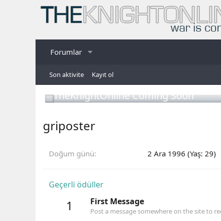
Forumlar
Son aktivite
Kayıt ol
TheKnightOnline Coming Soon
griposter
Doğum günü
2 Ara 1996 (Yaş: 29)
Geçerli ödüller
First Message
1
Post a message somewhere on the site to rec