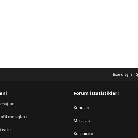
Bize ulaşın
Ş
eni
Forum istatistikleri
esajlar
Konular
rofil mesajları
Mesajlar
tivite
Kullanıcılar