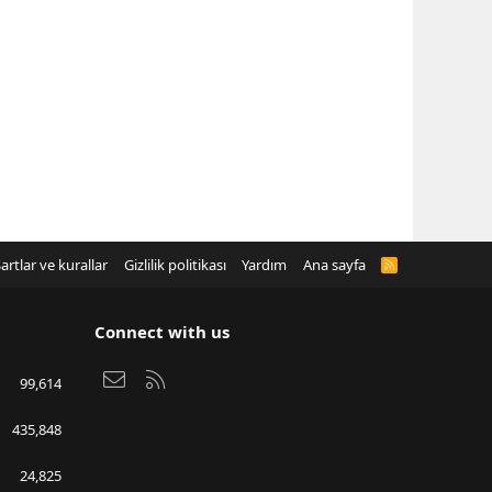
artlar ve kurallar
Gizlilik politikası
Yardım
Ana sayfa
R
S
S
Connect with us
Bize ulaşın
RSS
99,614
435,848
24,825