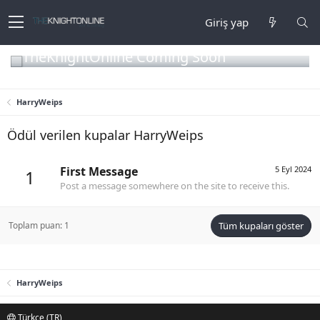
Giriş yap
TheKnightOnline Coming Soon
HarryWeips
Ödül verilen kupalar HarryWeips
First Message
5 Eyl 2024
1
Post a message somewhere on the site to receive this.
Toplam puan: 1
Tüm kupaları göster
HarryWeips
Türkçe (TR)