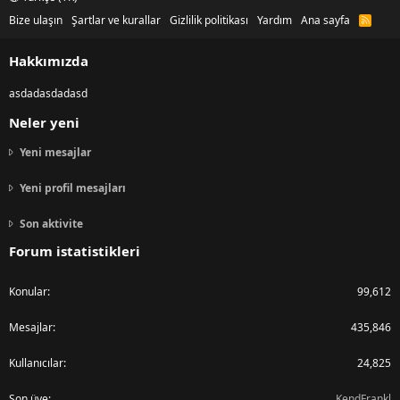
Bize ulaşın
Şartlar ve kurallar
Gizlilik politikası
Yardım
Ana sayfa
R
S
S
Hakkımızda
asdadasdadasd
Neler yeni
Yeni mesajlar
Yeni profil mesajları
Son aktivite
Forum istatistikleri
Konular
99,612
Mesajlar
435,846
Kullanıcılar
24,825
Son üye
KendFrankl