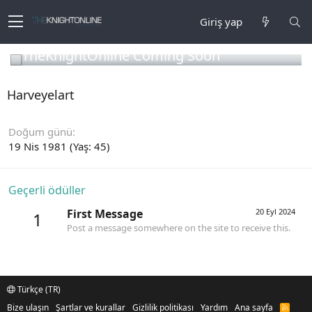
Giriş yap
TheKnightOnline Coming Soon
Harveyelart
Doğum günü
19 Nis 1981 (Yaş: 45)
Geçerli ödüller
First Message
20 Eyl 2024
1
Post a message somewhere on the site to receive this.
Türkçe (TR)
Bize ulaşın
Şartlar ve kurallar
Gizlilik politikası
Yardım
Ana sayfa
R