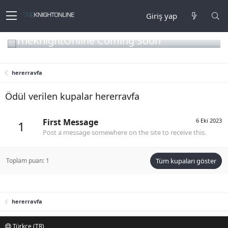
Giriş yap
TheKnightOnline Coming Soon
hererravfa
Ödül verilen kupalar hererravfa
First Message
6 Eki 2023
1
Post a message somewhere on the site to receive this.
Toplam puan: 1
Tüm kupaları göster
hererravfa
Türkçe (TR)