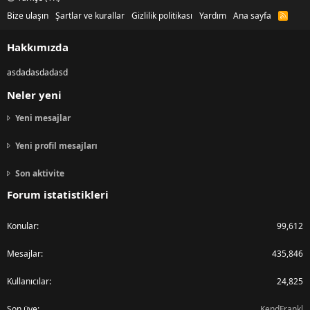
Bize ulaşın
Şartlar ve kurallar
Gizlilik politikası
Yardım
Ana sayfa
R
S
S
Hakkımızda
asdadasdadasd
Neler yeni
Yeni mesajlar
Yeni profil mesajları
Son aktivite
Forum istatistikleri
Konular
99,612
Mesajlar
435,846
Kullanıcılar
24,825
Son üye
KendFrankl