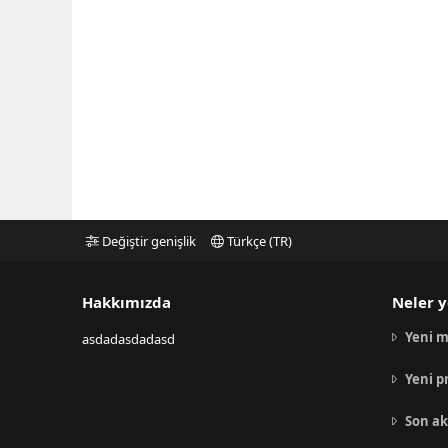
Değiştir genişlik
Türkçe (TR)
Hakkımızda
Neler y
Yeni m
asdadasdadasd
Yeni p
Son ak