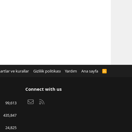
artlar ve kurallar
Gizlilik politikası
Yardım
Ana sayfa
R
S
S
Connect with us
Bize ulaşın
RSS
99,613
435,847
24,825