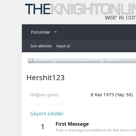
Forumlar
Son aktivite
Kayıt ol
TheKnightOnline Coming Soon
Hershit123
Doğum günü
8 Kas 1975 (Yaş: 50)
Geçerli ödüller
First Message
1
Post a message somewhere on the site to rec