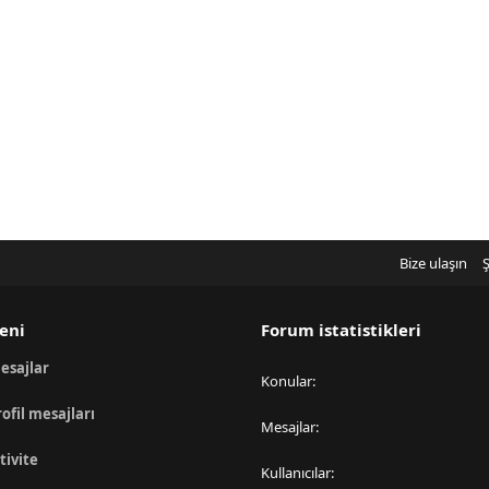
Bize ulaşın
Ş
eni
Forum istatistikleri
esajlar
Konular
rofil mesajları
Mesajlar
tivite
Kullanıcılar