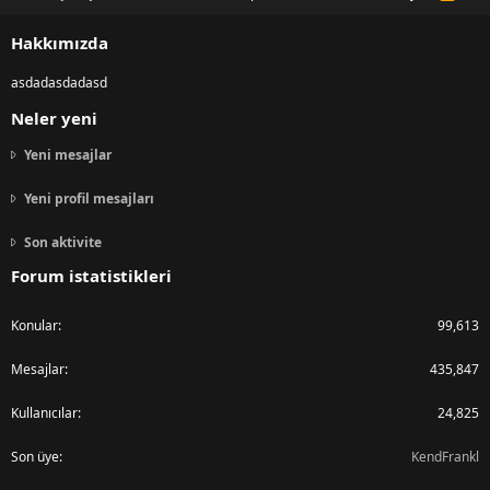
S
S
Hakkımızda
asdadasdadasd
Neler yeni
Yeni mesajlar
Yeni profil mesajları
Son aktivite
Forum istatistikleri
Konular
99,613
Mesajlar
435,847
Kullanıcılar
24,825
Son üye
KendFrankl