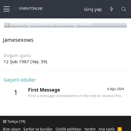
Giriş yap
TheKnightOnline Coming Soon
Jamesexows
Doğum günü
12 Şub 1987 (Yaş: 39)
Geçerli ödüller
First Message
6 Ağu 2024
1
Post a message somewhere on the site to receive this.
Türkçe (TR)
Bize ulaşın
Şartlar ve kurallar
Gizlilik politikası
Yardım
Ana sayfa
R