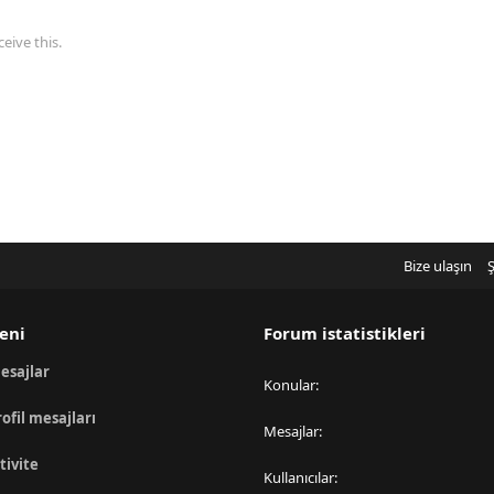
eive this.
Bize ulaşın
Ş
eni
Forum istatistikleri
esajlar
Konular
rofil mesajları
Mesajlar
tivite
Kullanıcılar