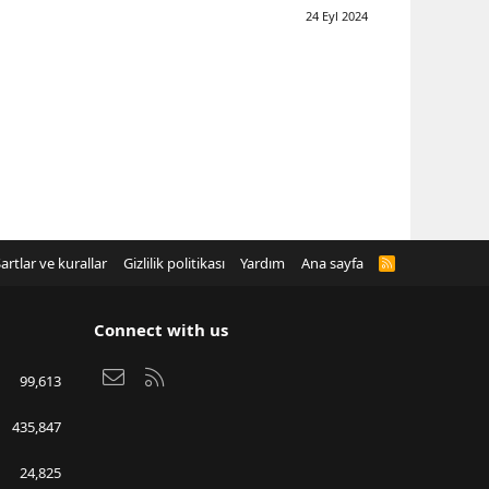
24 Eyl 2024
artlar ve kurallar
Gizlilik politikası
Yardım
Ana sayfa
R
S
S
Connect with us
Bize ulaşın
RSS
99,613
435,847
24,825