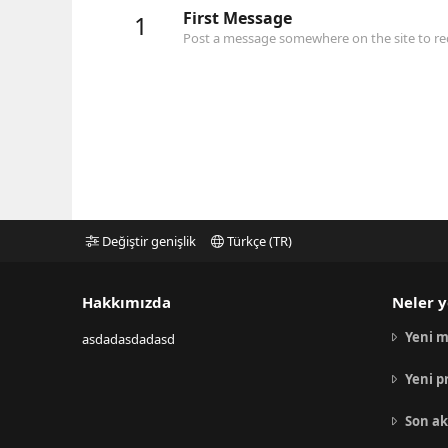
First Message
1
Post a message somewhere on the site to rec
Değiştir genişlik
Türkçe (TR)
Hakkımızda
Neler y
Yeni m
asdadasdadasd
Yeni p
Son ak