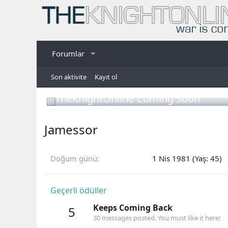
Forumlar
Son aktivite
Kayıt ol
TheKnightOnline Coming Soon
Jamessor
Doğum günü
1 Nis 1981 (Yaş: 45)
Geçerli ödüller
Keeps Coming Back
5
30 messages posted. You must like it here!