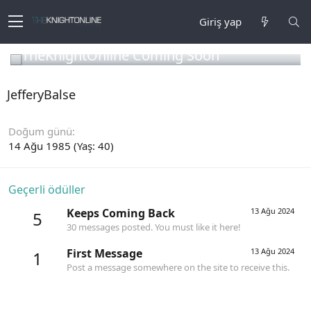
Giriş yap
TheKnightOnline Coming Soon
JefferyBalse
Doğum günü
14 Ağu 1985 (Yaş: 40)
Geçerli ödüller
Keeps Coming Back
13 Ağu 2024
5
30 messages posted. You must like it here!
First Message
13 Ağu 2024
1
Post a message somewhere on the site to receive this.