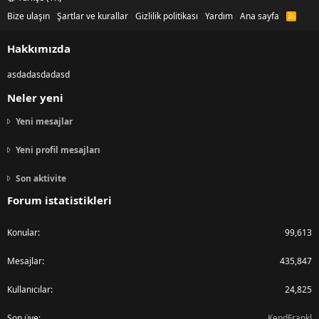
Bize ulaşın
Şartlar ve kurallar
Gizlilik politikası
Yardım
Ana sayfa
R
S
S
Hakkımızda
asdadasdadasd
Neler yeni
Yeni mesajlar
Yeni profil mesajları
Son aktivite
Forum istatistikleri
Konular
99,613
Mesajlar
435,847
Kullanıcılar
24,825
Son üye
KendFrankl