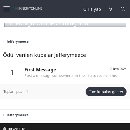
Giriş yap
TheKnightOnline Coming Soon
Jefferymeece
Ödül verilen kupalar Jefferymeece
First Message
7 Tem 2024
1
Post a message somewhere on the site to receive this.
Toplam puan: 1
Tüm kupaları göster
Jefferymeece
Türkçe (TR)