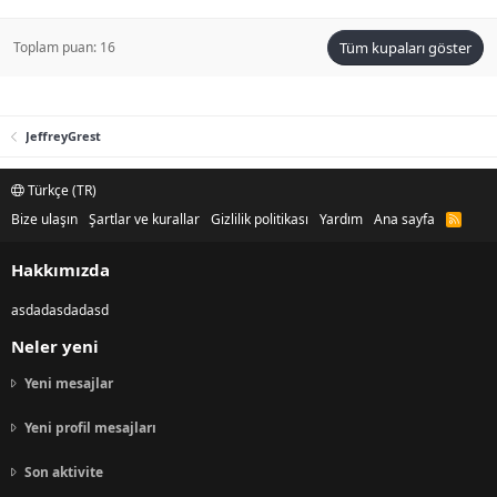
Toplam puan: 16
Tüm kupaları göster
JeffreyGrest
Türkçe (TR)
Bize ulaşın
Şartlar ve kurallar
Gizlilik politikası
Yardım
Ana sayfa
R
S
S
Hakkımızda
asdadasdadasd
Neler yeni
Yeni mesajlar
Yeni profil mesajları
Son aktivite