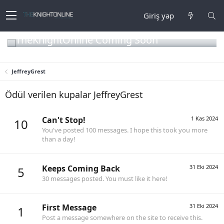
Giriş yap
TheKnightOnline Coming Soon
JeffreyGrest
Ödül verilen kupalar JeffreyGrest
Can't Stop!
1 Kas 2024
10
You've posted 100 messages. I hope this took you more
than a day!
Keeps Coming Back
31 Eki 2024
5
30 messages posted. You must like it here!
First Message
31 Eki 2024
1
Post a message somewhere on the site to receive this.