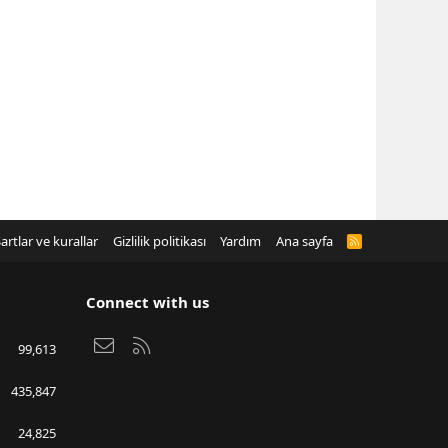
artlar ve kurallar
Gizlilik politikası
Yardım
Ana sayfa
R
S
S
Connect with us
Bize ulaşın
RSS
99,613
435,847
24,825