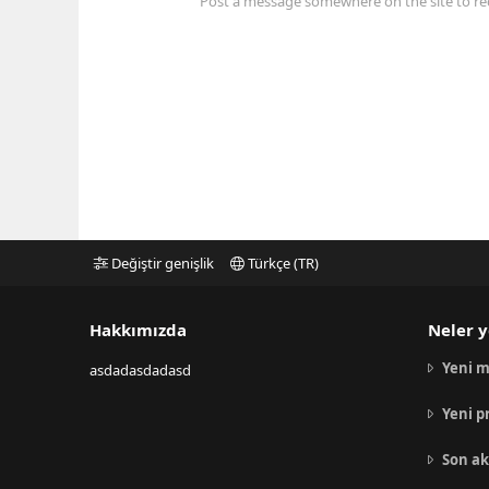
Post a message somewhere on the site to rec
Değiştir genişlik
Türkçe (TR)
Hakkımızda
Neler y
Yeni m
asdadasdadasd
Yeni p
Son ak