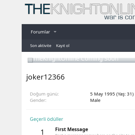
Forumlar
Son aktivite
Kayıt ol
TheKnightOnline Coming Soon
joker12366
Doğum günü
5 May 1995 (Yaş: 31)
Gender
Male
Geçerli ödüller
First Message
1