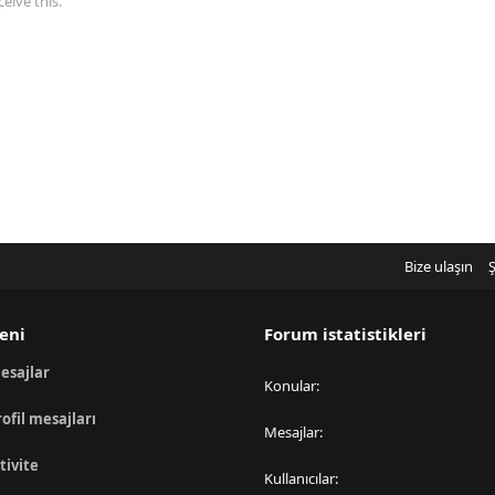
eive this.
Bize ulaşın
Ş
eni
Forum istatistikleri
esajlar
Konular
rofil mesajları
Mesajlar
tivite
Kullanıcılar