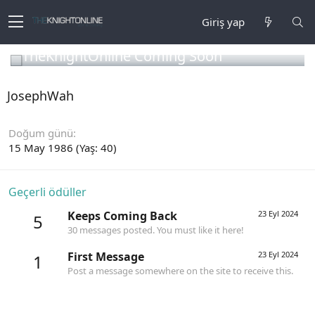
Giriş yap
TheKnightOnline Coming Soon
JosephWah
Doğum günü
15 May 1986 (Yaş: 40)
Geçerli ödüller
Keeps Coming Back
23 Eyl 2024
5
30 messages posted. You must like it here!
First Message
23 Eyl 2024
1
Post a message somewhere on the site to receive this.