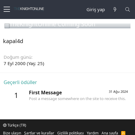
Giriş yap
TheKnightOnline Coming Soon
kapal4d
Doğum günü
7 Eyl 2000 (Yaş: 25)
Geçerli ödüller
First Message
31 Ağu 2024
1
Post a message somewhere on the site to receive this.
Türkçe (TR)
Bize ulaşın
Şartlar ve kurallar
Gizlilik politikası
Yardım
Ana sayfa
R