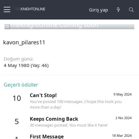
Giriş yap
TheKnightOnline Coming Soon
kavon_pilares11
Doğum günü
4 May 1980 (Yaş: 46)
Geçerli ödüller
Can't Stop!
9 May 2024
10
You've posted 100 messages. I hope this took you
more than a day!
Keeps Coming Back
2 Nis 2024
5
30 messages posted. You must like it here!
First Message
18 Mar 2024