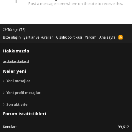
1
Post a message somewhere on the site to receive this.
Türkçe (TR)
Bize ulaşın
Şartlar ve kurallar
Gizlilik politikası
Yardım
Ana sayfa
R
S
S
Hakkımızda
asdadasdadasd
Neler yeni
Yeni mesajlar
Yeni profil mesajları
Son aktivite
Forum istatistikleri
Konular
99,612