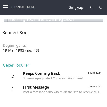
Giriş yap
TheKnightOnline Coming Soon
KennethBog
Doğum günü
19 Mar 1983 (Yaş: 43)
Geçerli ödüller
Keeps Coming Back
6 Tem 2024
5
30 messages posted. You must like it here!
First Message
6 Tem 2024
1
Post a message somewhere on the site to receive this.