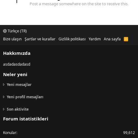
1
Post a message somewhere on the site to receive this.
Türkçe (TR)
Bize ulaşın
Şartlar ve kurallar
Gizlilik politikası
Yardım
Ana sayfa
R
S
S
Hakkımızda
asdadasdadasd
Neler yeni
Yeni mesajlar
Yeni profil mesajları
Son aktivite
Forum istatistikleri
Konular
99,612