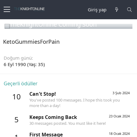
Giriş yap
TheKnightOnline Coming Soon
KetoGummiesForPain
Doğum günü
6 Eyl 1990 (Yaş: 35)
Geçerli ödüller
Can't Stop!
3 Şub 2024
10
You've posted 100 messages. I hope this took you
more than a day!
Keeps Coming Back
23 Ocak 2024
5
30 messages posted. You must like it here!
First Message
18 Ocak 2024