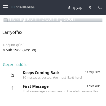
Giriş yap
TheKnightOnline Coming Soon
Larryoffex
Doğum günü
4 Şub 1988 (Yaş: 38)
Geçerli ödüller
Keeps Coming Back
14 May 2024
5
30 messages posted. You must like it here!
First Message
1 May 2024
1
Post a message somewhere on the site to receive this.