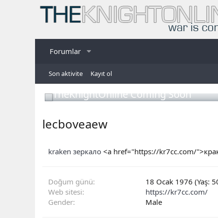
Forumlar
Son aktivite
Kayıt ol
TheKnightOnline Coming Soon
lecboveaew
kraken зеркало
<a href="https://kr7cc.com/">кр
Doğum günü
18 Ocak 1976 (Yaş: 5
Web sitesi
https://kr7cc.com/
Gender
Male