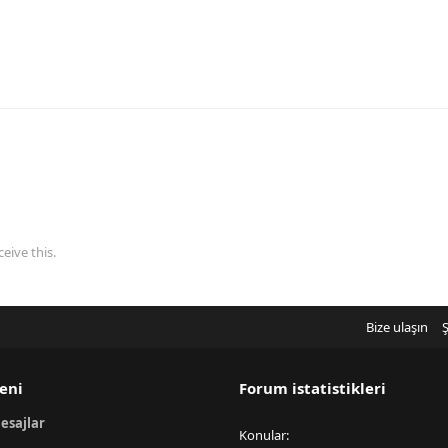
eive this.
Bize ulaşın
Ş
eni
Forum istatistikleri
esajlar
Konular