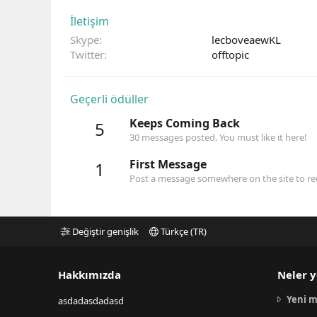
İletişim
Skype
lecboveaewKL
Twitter
offtopic
Geçerli ödüller
Keeps Coming Back
5
30 messages posted. You must like it here!
First Message
1
Post a message somewhere on the site to rec
Değiştir genişlik
Türkçe (TR)
Hakkımızda
Neler y
Yeni m
asdadasdadasd