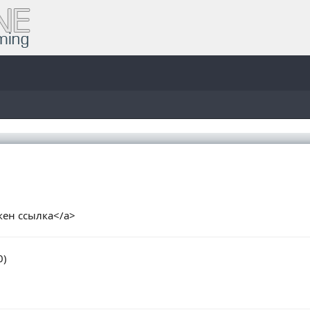
акен ссылка</a>
0)