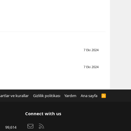
7 Eki 2024
7 Eki 2024
artlar ve kurallar
Gizlilik politikası
Yardım
Ana sayfa
R
S
S
Connect with us
Bize ulaşın
RSS
99,614