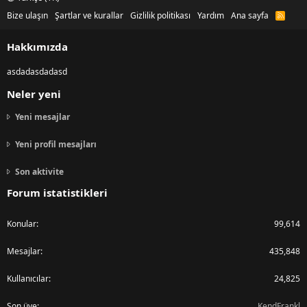
Bize ulaşın
Şartlar ve kurallar
Gizlilik politikası
Yardım
Ana sayfa
R
S
S
Hakkımızda
asdadasdadasd
Neler yeni
Yeni mesajlar
Yeni profil mesajları
Son aktivite
Forum istatistikleri
Konular
99,614
Mesajlar
435,848
Kullanıcılar
24,825
Son üye
KendFrankl