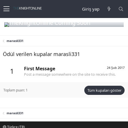
Giriş yap
TheKnightOnline Coming Soon
marasli331
Ödül verilen kupalar marasli331
First Message
24 Şub 2017
1
Post a message somewhere on the site to receive this.
Toplam puan: 1
Tüm kupaları göster
marasli331
Türkçe (TR)