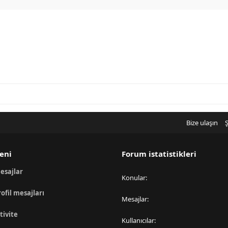
Bize ulaşın
Ş
eni
Forum istatistikleri
esajlar
Konular
rofil mesajları
Mesajlar
tivite
Kullanıcılar