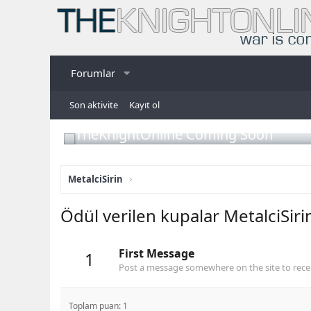
Forumlar
Son aktivite
Kayıt ol
TheKnightOnline Coming Soon
MetalciSirin
Ödül verilen kupalar MetalciSiri
First Message
1
Post a message somewhere on the site to recei
Toplam puan: 1