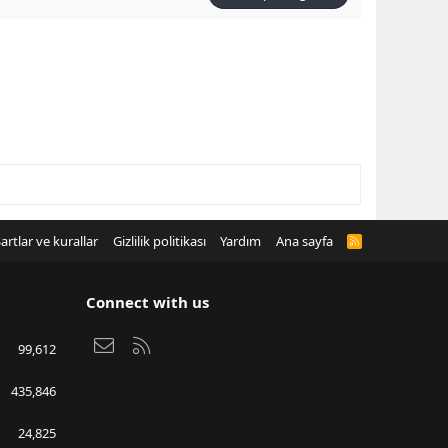
artlar ve kurallar
Gizlilik politikası
Yardım
Ana sayfa
R
S
S
Connect with us
Bize ulaşın
RSS
99,612
435,846
24,825