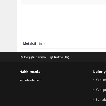
MetalciSirin
Değiştir genişlik
Türkçe (TR)
Hakkımızda
Neler y
Yeni m
asdadasdadasd
Yeni p
Son ak