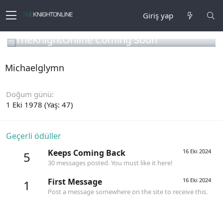
Giriş yap
TheKnightOnline Coming Soon
Michaelglymn
Doğum günü
1 Eki 1978 (Yaş: 47)
Geçerli ödüller
Keeps Coming Back
16 Eki 2024
5
30 messages posted. You must like it here!
First Message
16 Eki 2024
1
Post a message somewhere on the site to receive this.