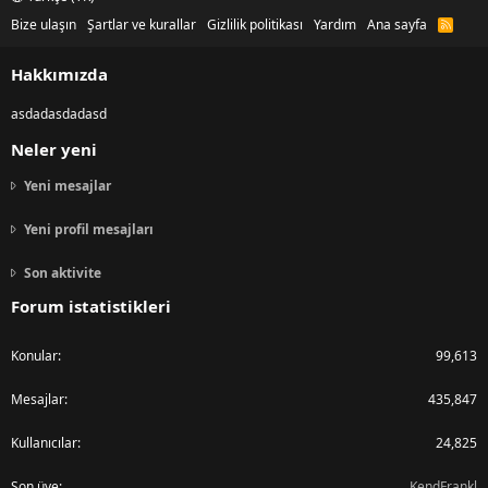
Bize ulaşın
Şartlar ve kurallar
Gizlilik politikası
Yardım
Ana sayfa
R
S
S
Hakkımızda
asdadasdadasd
Neler yeni
Yeni mesajlar
Yeni profil mesajları
Son aktivite
Forum istatistikleri
Konular
99,613
Mesajlar
435,847
Kullanıcılar
24,825
Son üye
KendFrankl