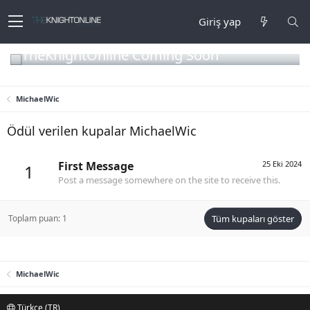
Giriş yap
TheKnightOnline Coming Soon
MichaelWic
Ödül verilen kupalar MichaelWic
First Message
25 Eki 2024
1
Post a message somewhere on the site to receive this.
Toplam puan: 1
Tüm kupaları göster
MichaelWic
Türkçe (TR)