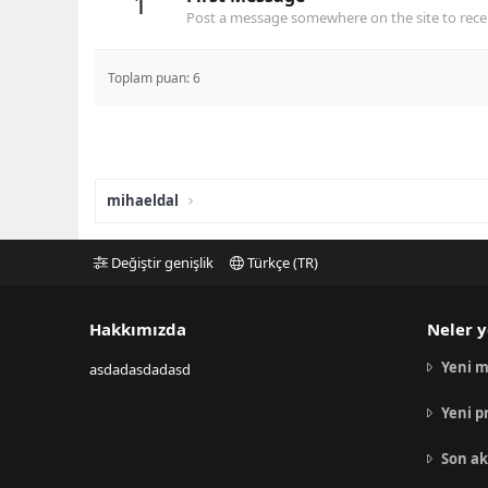
1
Post a message somewhere on the site to recei
Toplam puan: 6
mihaeldal
Değiştir genişlik
Türkçe (TR)
Hakkımızda
Neler y
Yeni m
asdadasdadasd
Yeni p
Son ak