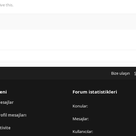
ve this.
Bize ulaşın
Ş
eni
Forum istatistikleri
esajlar
Konular
rofil mesajları
Mesajlar
tivite
Kullanıcılar