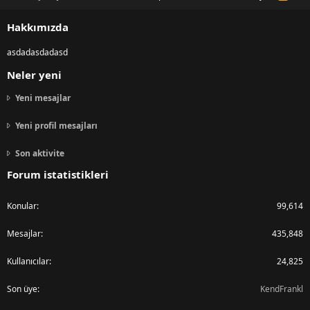
S
S
Hakkımızda
asdadasdadasd
Neler yeni
Yeni mesajlar
Yeni profil mesajları
Son aktivite
Forum istatistikleri
Konular
99,614
Mesajlar
435,848
Kullanıcılar
24,825
Son üye
KendFrankl