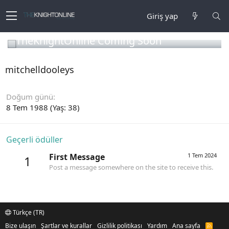
Giriş yap
TheKnightOnline Coming Soon
mitchelldooleys
Doğum günü
8 Tem 1988 (Yaş: 38)
Geçerli ödüller
First Message
1 Tem 2024
1
Post a message somewhere on the site to receive this.
Türkçe (TR)
Bize ulaşın
Şartlar ve kurallar
Gizlilik politikası
Yardım
Ana sayfa
R