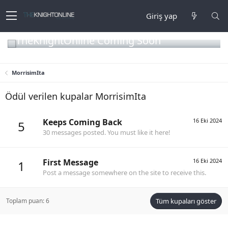
Giriş yap
TheKnightOnline Coming Soon
MorrisimIta
Ödül verilen kupalar MorrisimIta
Keeps Coming Back
16 Eki 2024
5
30 messages posted. You must like it here!
First Message
16 Eki 2024
1
Post a message somewhere on the site to receive this.
Toplam puan: 6
Tüm kupaları göster