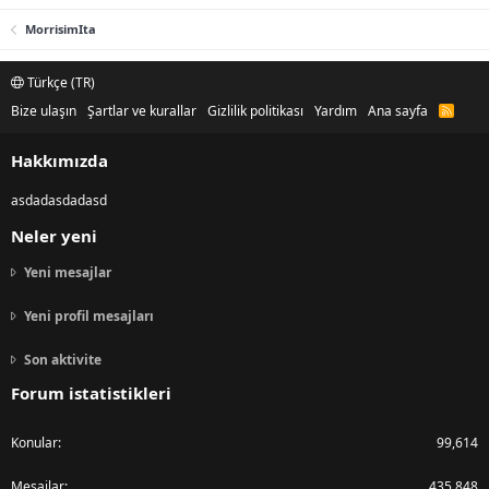
MorrisimIta
Türkçe (TR)
Bize ulaşın
Şartlar ve kurallar
Gizlilik politikası
Yardım
Ana sayfa
R
S
S
Hakkımızda
asdadasdadasd
Neler yeni
Yeni mesajlar
Yeni profil mesajları
Son aktivite
Forum istatistikleri
Konular
99,614
Mesajlar
435,848