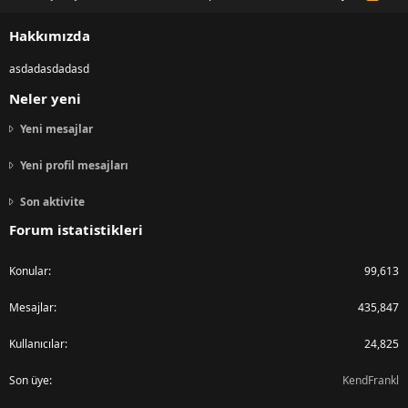
S
S
Hakkımızda
asdadasdadasd
Neler yeni
Yeni mesajlar
Yeni profil mesajları
Son aktivite
Forum istatistikleri
Konular
99,613
Mesajlar
435,847
Kullanıcılar
24,825
Son üye
KendFrankl