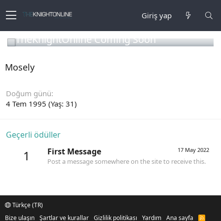
Giriş yap
TheKnightOnline Coming Soon
Mosely
Doğum günü
4 Tem 1995 (Yaş: 31)
Geçerli ödüller
First Message
17 May 2022
1
Post a message somewhere on the site to receive this.
Türkçe (TR)
Bize ulaşın
Şartlar ve kurallar
Gizlilik politikası
Yardım
Ana sayfa
R