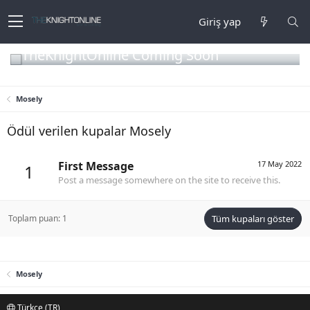
Giriş yap
TheKnightOnline Coming Soon
Mosely
Ödül verilen kupalar Mosely
First Message
17 May 2022
1
Post a message somewhere on the site to receive this.
Toplam puan: 1
Tüm kupaları göster
Mosely
Türkçe (TR)