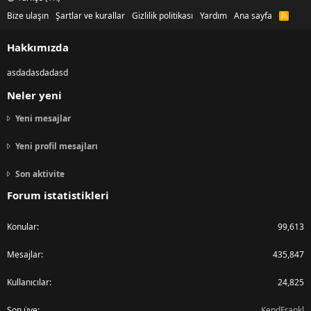
Bize ulaşın
Şartlar ve kurallar
Gizlilik politikası
Yardım
Ana sayfa
R
S
S
Hakkımızda
asdadasdadasd
Neler yeni
Yeni mesajlar
Yeni profil mesajları
Son aktivite
Forum istatistikleri
Konular
99,613
Mesajlar
435,847
Kullanıcılar
24,825
Son üye
KendFrankl