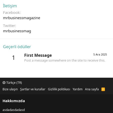
İletişim
Facebook
mrbusinessmagazine
Twitter
mrbusinessmag
Geçerli ödüller
First Message
5 Ara 2025
1
Post a message somewhere on the site to receive this.
Türkçe (TR)
Bize ulaşın
Şartlar ve kurallar
Gizlilik politikası
Yardım
Ana sayfa
R
S
S
Hakkımızda
asdadasdadasd