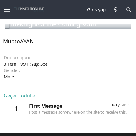
Giriş yap
TheKnightOnline Coming Soon
MüptoAYAN
Doğum günü
3 Tem 1991 (Yaş: 35)
Gender
Male
Geçerli ödüller
First Message
16 Eyl 2017
1
Post a message somewhere on the site to receive this.