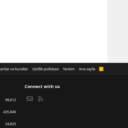
artlar ve kurallar
Gizlilik politikası
Yardım
Ana sayfa
R
S
S
Connect with us
Bize ulaşın
RSS
99,612
435,846
24,825