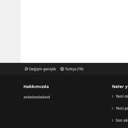
Değiştir genişlik
Türkçe (TR)
Hakkımızda
Neler y
Yeni m
asdadasdadasd
Yeni p
Son ak