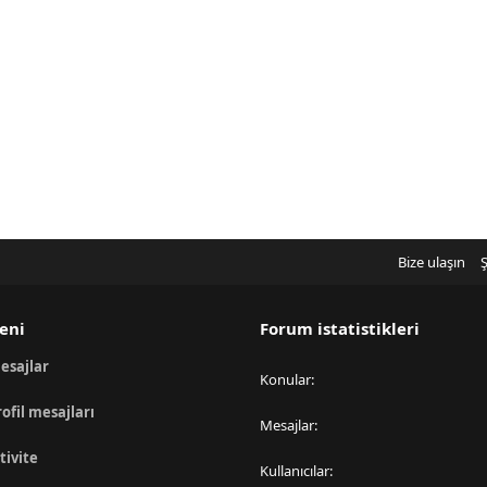
Bize ulaşın
Ş
eni
Forum istatistikleri
esajlar
Konular
rofil mesajları
Mesajlar
tivite
Kullanıcılar