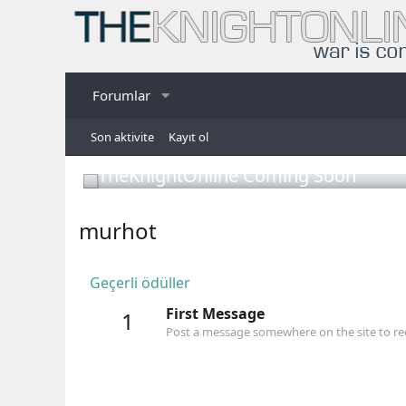
Forumlar
Son aktivite
Kayıt ol
TheKnightOnline Coming Soon
murhot
Geçerli ödüller
First Message
1
Post a message somewhere on the site to rec