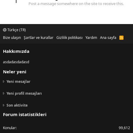
1
Post a message somewhere on the site to receive this.
Türkçe (TR)
Bize ulaşın
Şartlar ve kurallar
Gizlilik politikası
Yardım
Ana sayfa
R
S
S
Hakkımızda
asdadasdadasd
Neler yeni
Yeni mesajlar
Yeni profil mesajları
Son aktivite
Forum istatistikleri
Konular
99,612