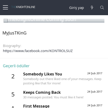
Giriş yap
TheKnightOnline Coming Soon
MyJusTKinG
Biography
https://www.facebook.com/KONTROLSUZ
Geçerli ödüller
Somebody Likes You
24 Şub 2017
2
Somebody out there liked one of your messages. Keep
posting like that for more!
Keeps Coming Back
24 Şub 2017
5
30 messages posted. You must like it here!
First Message
24 Şub 2017